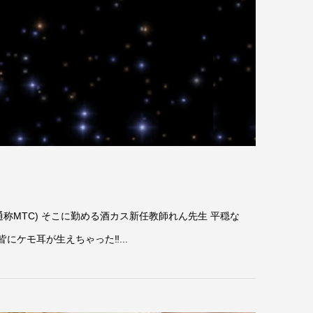
称MTC) そこに勤める酒カス新任教師れん先生 平穏な
にケモ耳が生えちゃった‼...