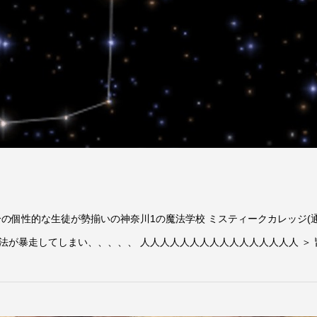
の個性的な生徒が勢揃いの神奈川1の魔法学校 ミスティークカレッジ(通
が暴走してしまい、、、、、 人人人人人人人人人人人人人人人人 ＞ 皆