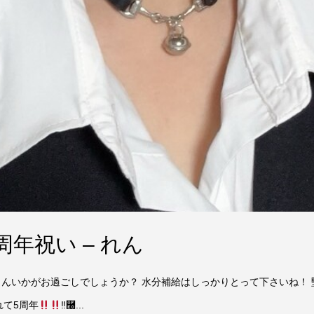
年祝い – れん
さんいかがお過ごしでしょうか？ 水分補給はしっかりとって下さいね！
れて5周年
‼࿠...