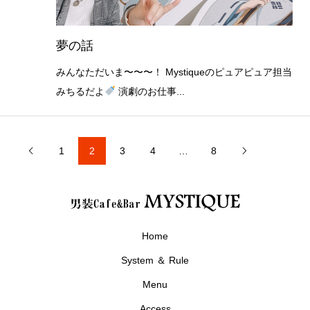
夢の話
みんなただいま〜〜〜！ Mystiqueのピュアピュア担当
みちるだよ
演劇のお仕事...
1
2
3
4
…
8


Home
System ＆ Rule
Menu
Access