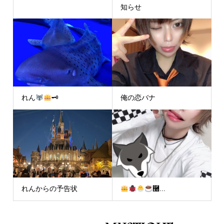
知らせ
れん
🗝
俺の恋バナ
れんからの予告状
࿠...