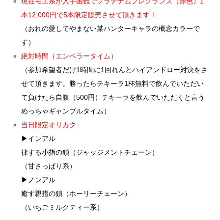
現在モエ系が入手困難でプラチナムフレグランス（赤色）1
本12,000円で5本限定販売させて頂きます！
（おれの愛してやまない某ハンターキャラの概念カラーで
す）
絶対時間（エンペラータイム）
（参加希望者だけ1時間に1回れんとハイアンドロー対決をさ
せて頂きます。勝ったらテキーラ1杯無料で飲んでいただい
て負けたら自腹（500円）テキーラを飲んでいただくと言う
めっちゃギャンブルタイム）
当日限定オリカク
▶インアル
律する小指の鎖（ジャッジメントチェーン）
（甘さっぱり系）
▶ノンアル
癒す親指の鎖（ホーリーチェーン）
（いちごミルクティー系）