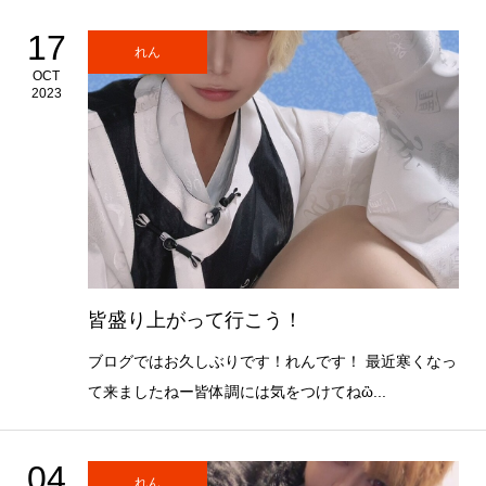
17
れん
OCT
2023
皆盛り上がって行こう！
ブログではお久しぶりです！れんです！ 最近寒くなっ
て来ましたねー皆体調には気をつけてねὢ...
04
れん