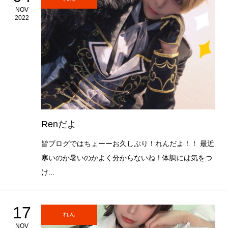
NOV
2022
Renだよ
皆ブログではちょーーお久しぶり！れんだよ！！ 最近
寒いのか暑いのかよく分からないね！体調には気をつ
け...
17
れん
NOV