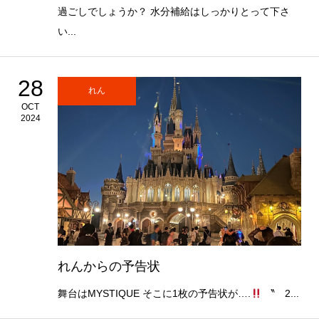
過ごしでしょうか？ 水分補給はしっかりとって下さ
い...
28
れん
OCT
2024
れんからの予告状
舞台はMYSTIQUE そこに1枚の予告状が….
〝 2...