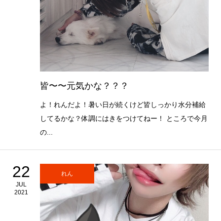
皆〜〜元気かな？？？
よ！れんだよ！暑い日が続くけど皆しっかり水分補給
してるかな？体調にはきをつけてねー！ ところで今月
の...
22
れん
JUL
2021