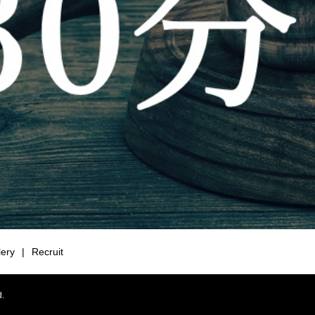
lery
Recruit
.