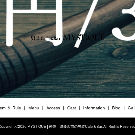
tem ＆ Rule
Menu
Access
Cast
Information
Blog
Gal
Copyright ©
2026
MYSTIQUE | 神奈川県藤沢市の男装Cafe＆Bar. All Rights Reserved