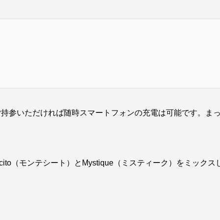
ご持参いただければ随時スマートフォンの充電は可能です。ま
cito（モンテシート）とMystique（ミスティーク）をミ
。