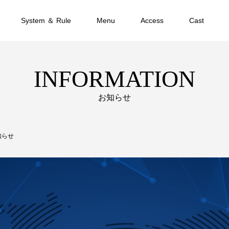
System ＆ Rule
Menu
Access
Cast
INFORMATION
お知らせ
知らせ