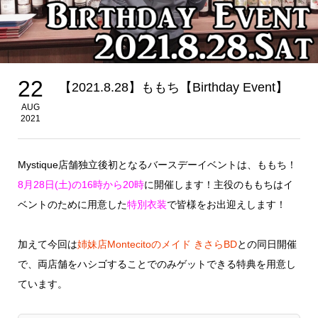
22
【2021.8.28】ももち【Birthday Event】
AUG
2021
Mystique店舗独立後初となるバースデーイベントは、ももち！
8月28日(土)の16時から20時
に開催します！主役のももちはイ
ベントのために用意した
特別衣装
で皆様をお出迎えします！
加えて今回は
姉妹店Montecitoのメイド きさらBD
との同日開催
で、両店舗をハシゴすることでのみゲットできる特典を用意し
ています。