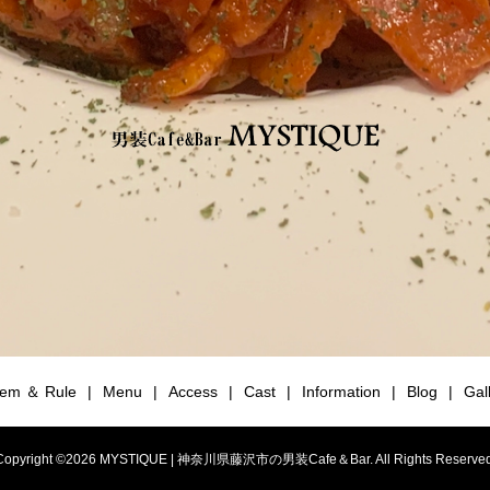
tem ＆ Rule
Menu
Access
Cast
Information
Blog
Gal
Copyright ©
2026
MYSTIQUE | 神奈川県藤沢市の男装Cafe＆Bar. All Rights Reserved