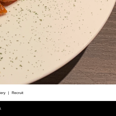
lery
Recruit
.