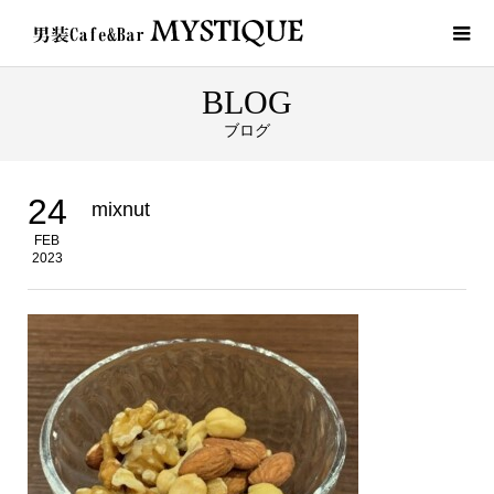
BLOG
ブログ
24
mixnut
FEB
2023