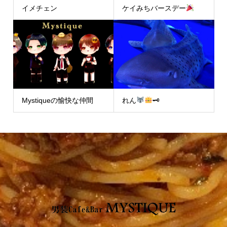
イメチェン
ケイみちバースデー
Mystiqueの愉快な仲間
れん
🗝