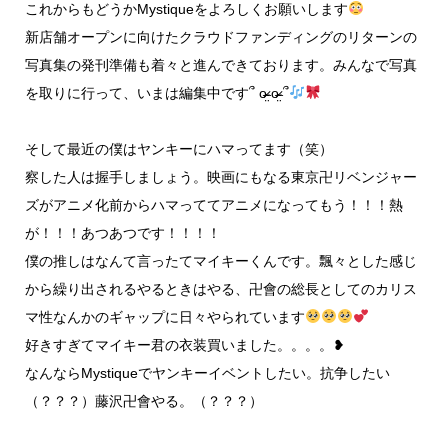
これからもどうかMystiqueをよろしくお願いします
新店舗オープンに向けたクラウドファンディングのリターンの
写真集の発刊準備も着々と進んできております。みんなで写真
を取りに行って、いまは編集中です՞ o̴̶̷̤ o̴̶̷̤ ՞
そして最近の僕はヤンキーにハマってます（笑）
察した人は握手しましょう。映画にもなる東京卍リベンジャー
ズがアニメ化前からハマっててアニメになってもう！！！熱
が！！！あつあつです！！！！
僕の推しはなんて言ったてマイキーくんです。飄々とした感じ
から繰り出されるやるときはやる、卍會の総長としてのカリス
マ性なんかのギャップに日々やられています
好きすぎてマイキー君の衣装買いました。。。。❥
なんならMystiqueでヤンキーイベントしたい。抗争したい
（？？？）藤沢卍會やる。（？？？）