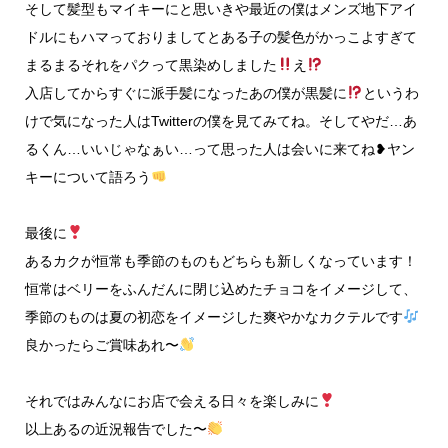
そして髪型もマイキーにと思いきや最近の僕はメンズ地下アイ
ドルにもハマっておりましてとある子の髪色がかっこよすぎて
まるまるそれをパクって黒染めしました
え
入店してからすぐに派手髪になったあの僕が黒髪に
というわ
けで気になった人はTwitterの僕を見てみてね。そしてやだ…あ
るくん…いいじゃなぁい…って思った人は会いに来てね❥ヤン
キーについて語ろう
最後に
あるカクが恒常も季節のものもどちらも新しくなっています！
恒常はベリーをふんだんに閉じ込めたチョコをイメージして、
季節のものは夏の初恋をイメージした爽やかなカクテルです
良かったらご賞味あれ〜
それではみんなにお店で会える日々を楽しみに
以上あるの近況報告でした〜