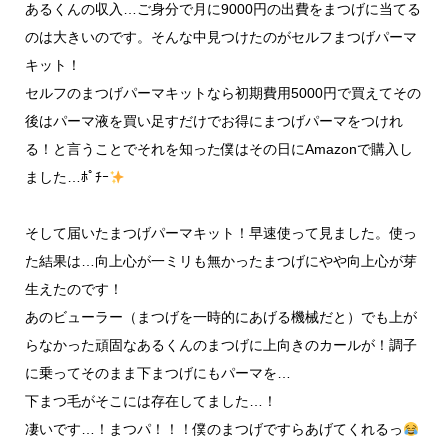
あるくんの収入…ご身分で月に9000円の出費をまつげに当てる
のは大きいのです。そんな中見つけたのがセルフまつげパーマ
キット！
セルフのまつげパーマキットなら初期費用5000円で買えてその
後はパーマ液を買い足すだけでお得にまつげパーマをつけれ
る！と言うことでそれを知った僕はその日にAmazonで購入し
ました…ﾎﾟﾁｰ
そして届いたまつげパーマキット！早速使って見ました。使っ
た結果は…向上心が一ミリも無かったまつげにやや向上心が芽
生えたのです！
あのビューラー（まつげを一時的にあげる機械だと）でも上が
らなかった頑固なあるくんのまつげに上向きのカールが！調子
に乗ってそのまま下まつげにもパーマを…
下まつ毛がそこには存在してました…！
凄いです…！まつパ！！！僕のまつげですらあげてくれるっ