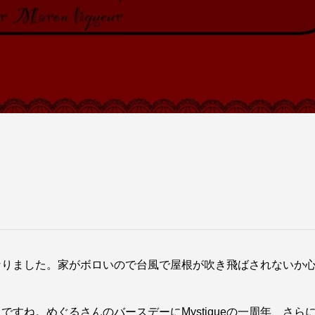
ました。家がボロいので台風で屋根が吹き飛ばされないか心配して
すね。めぐるさんのバースデーにMystiqueの一周年、さ