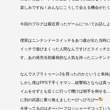
楽しみですね！みんなにこうして会える機会がた
今回のブログは最近買ったゲームについてお話し
僕実はニンテンドースイッチをあつ森が出た当時
イッチで遊びまくった人間なんですけどスイッチ
す。あの発売当初爆発的な人気を誇ったニンテンド
なんでスプラトゥーン2を買ったのかというと単純
しかし僕はFPS下手くそマン…銃撃戦とならば真
イムをせずとも近くに行って轢けば相手を倒せる
に別の武器に乗り換えました〜ぴっぴろぴ〜
今使ってるのはオーバーフロッシャーデコってい