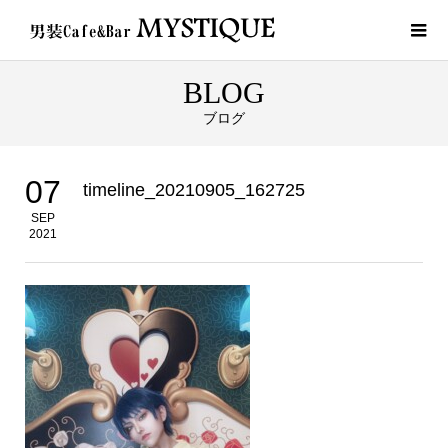
BLOG
ブログ
07
timeline_20210905_162725
SEP
2021