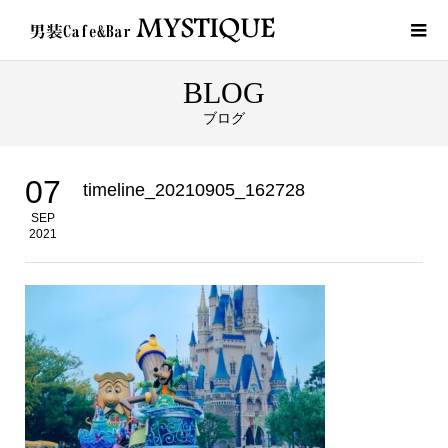
BLOG
ブログ
07
timeline_20210905_162728
SEP
2021