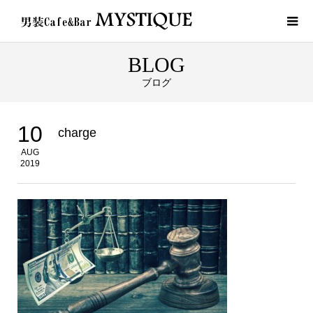
BLOG
ブログ
10
charge
AUG
2019