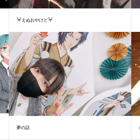
えぬおやけど
夢の話