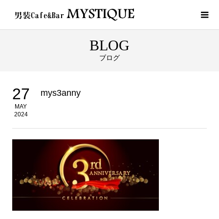
BLOG
ブログ
27
mys3anny
MAY
2024