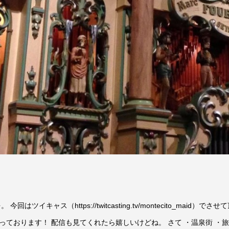
はツイキャス（https://twitcasting.tv/montecito_m
ております！ 配信も見てくれたら嬉しいけどね。 さて ・温泉街 ・旅館