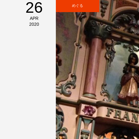
26
めぐる
APR
2020